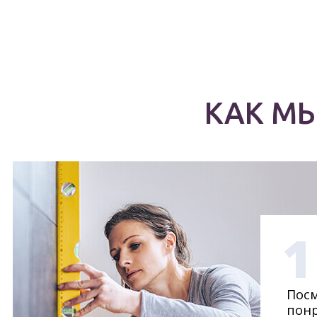
КАК М
1
Посм
понр