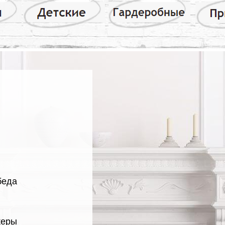
обеда
жеры