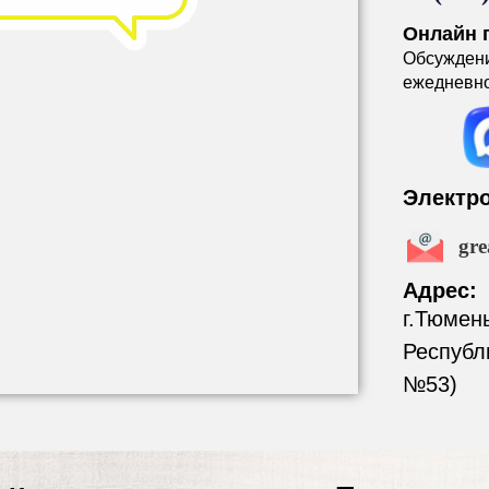
Онлайн 
Обсужден
ежедневно 
Электр
gre
Адрес:
г.Тюмен
Республ
№53)