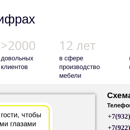
цифрах
>2000
12 лет
довольных
в сфере
клиентов
производство
мебели
Схем
Телефо
 гости,
чтобы
+7(932
ими глазами
+7(922