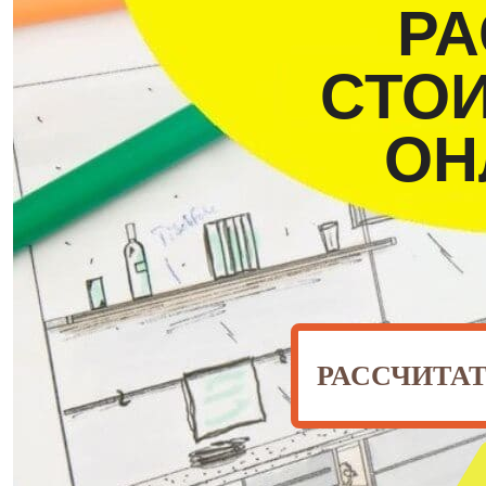
РА
СТО
ОН
РАССЧИТА