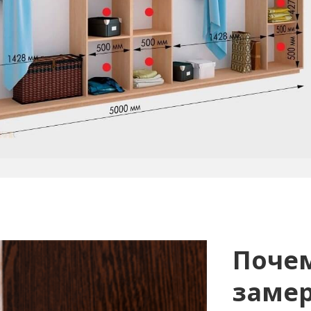
Поче
замер