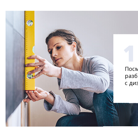
1
Посм
разб
с ди