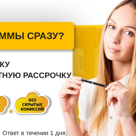
УММЫ СРАЗУ?
КУ
НТНУЮ
РАССРОЧКУ
! О
твет в течении 1 дня;