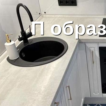
П
образ