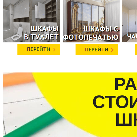
Р
СТО
Ш